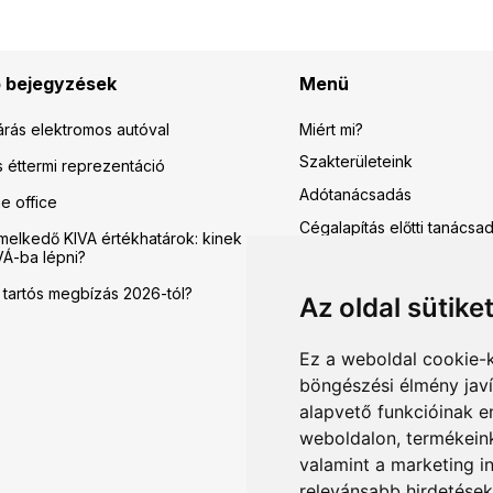
 bejegyzések
Menü
Miért mi?
rás elektromos autóval
Szakterületeink
éttermi reprezentáció
Adótanácsadás
e office
Cégalapítás előtti tanácsa
melkedő KIVA értékhatárok: kinek
VÁ-ba lépni?
Bérszámfejtés
Így könyvelünk mi
a tartós megbízás 2026-tól?
Az oldal sütike
Online könyvelés
Ez a weboldal cookie-
Cashbook
böngészési élmény jav
Árak – cégalapítás előtti t
alapvető funkcióinak 
Árak – könyvelés, bérszám
weboldalon
,
termékeink
Miért ennyi?
valamint a marketing i
relevánsabb hirdetések
Blog