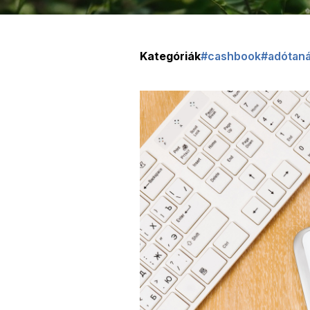
Kategóriák
#cashbook
#adótan