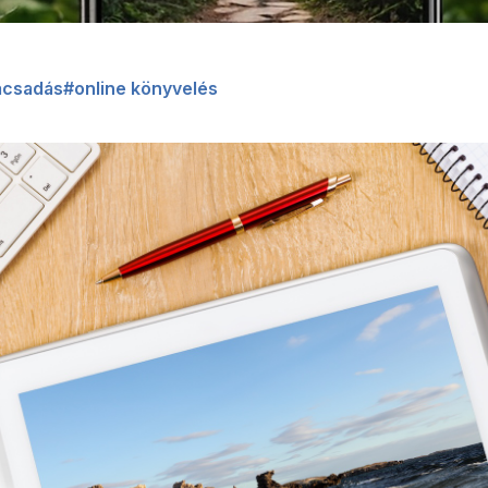
ácsadás
#online könyvelés