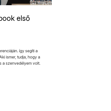
book első
enciáján. így segíti a
ki ismer, tudja, hogy a
is a szenvedélyem volt.