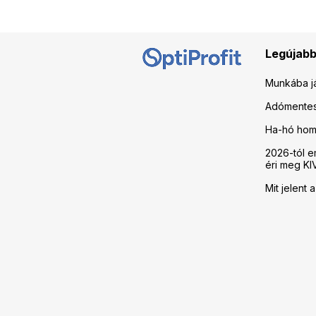
Legújabb
Munkába já
Adómentes 
Ha-hó hom
2026-tól e
éri meg KI
Mit jelent 