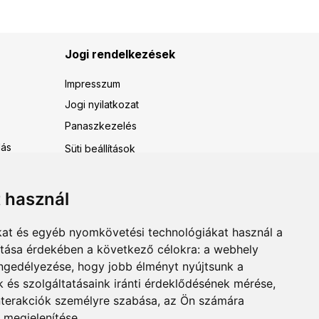
Jogi rendelkezések
Impresszum
Jogi nyilatkozat
Panaszkezelés
dás
Süti beállítások
t használ
kat és egyéb nyomkövetési technológiákat használ a
ítása érdekében a következő célokra:
a webhely
anácsadás
engedélyezése
,
hogy jobb élményt nyújtsunk a
fejtés
 és szolgáltatásaink iránti érdeklődésének mérése,
nterakciók személyre szabása
,
az Ön számára
 megjelenítése
.