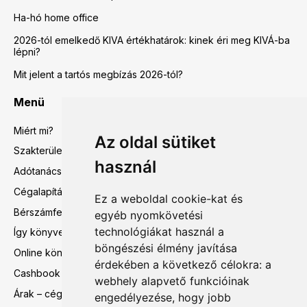
Ha-hó home office
2026-tól emelkedő KIVA értékhatárok: kinek éri meg KIVÁ-ba
lépni?
Mit jelent a tartós megbízás 2026-tól?
Menü
Miért mi?
Az oldal sütiket
Szakterületeink
használ
Adótanácsadás
Cégalapítás előtti tanácsadás
Ez a weboldal cookie-kat és
Bérszámfejtés
egyéb nyomkövetési
technológiákat használ a
Így könyvelünk mi
böngészési élmény javítása
Online könyvelés
érdekében a következő célokra:
a
Cashbook
webhely alapvető funkcióinak
Árak – cégalapítás előtti tanácsadás
engedélyezése
,
hogy jobb